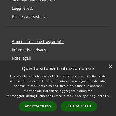
Leggi le FAQ
Richiesta assistenza
Amministrazione trasparente
Informativa privacy
Note legali
×
Dichiarazione di accessibilità
Questo sito web utilizza cookie
Questo sito web utilizza cookie tecnici e assimilati strettamente
necessari al corretto funzionamento e alla navigazione del sito,
nonché un cookie tecnico analitico al solo fine di elaborare
informazioni statistiche, aggregate e anonime.
RSS
Copyright © 2026 • Comune di
Per maggiori dettagli, può consultare la cookie policy al seguente
link
Accessibilità
Andretta • Powered by
Privacy
Municipium
Accesso
•
RIFIUTA TUTTO
ACCETTA TUTTO
Cookie
redazione