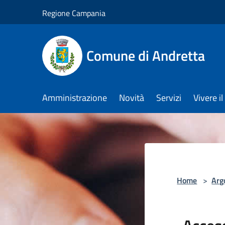
Salta al contenuto principale
Regione Campania
Comune di Andretta
Amministrazione
Novità
Servizi
Vivere 
Home
>
Arg