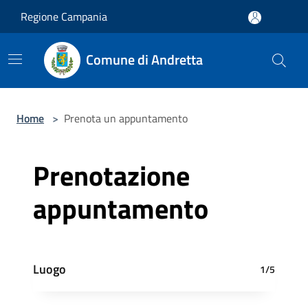
Salta al contenuto principale
Regione Campania
Comune di Andretta
Home
>
Prenota un appuntamento
Prenotazione
appuntamento
Luogo
1/5