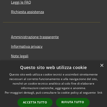
Leggi le FAQ
Richiesta assistenza
Amministrazione trasparente
Informativa privacy
Note legali
×
Dichiarazione di accessibilità
Questo sito web utilizza cookie
Questo sito web utilizza cookie tecnici e assimilati strettamente
necessari al corretto funzionamento e alla navigazione del sito,
nonché un cookie tecnico analitico al solo fine di elaborare
informazioni statistiche, aggregate e anonime.
RSS
Copyright © 2026 • Comune di
Per maggiori dettagli, può consultare la cookie policy al seguente
link
Accessibilità
Andretta • Powered by
Privacy
Municipium
•
RIFIUTA TUTTO
ACCETTA TUTTO