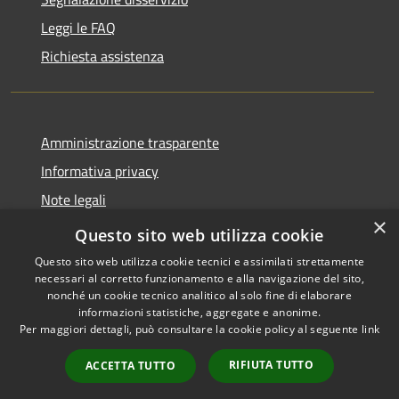
Leggi le FAQ
Richiesta assistenza
Amministrazione trasparente
Informativa privacy
Note legali
×
Dichiarazione di accessibilità
Questo sito web utilizza cookie
Questo sito web utilizza cookie tecnici e assimilati strettamente
necessari al corretto funzionamento e alla navigazione del sito,
nonché un cookie tecnico analitico al solo fine di elaborare
informazioni statistiche, aggregate e anonime.
RSS
Copyright © 2026 • Comune di
Per maggiori dettagli, può consultare la cookie policy al seguente
link
Accessibilità
Andretta • Powered by
Privacy
Municipium
Accesso
•
RIFIUTA TUTTO
ACCETTA TUTTO
Cookie
redazione