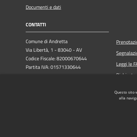
Documenti e dati
CONTATTI
Comune di Andretta
Prenotaz
Via Libertà, 1 - 83040 - AV
Segnalazi
Codice Fiscale: 82000670644
Leggi le 
Partita IVA: 01571330644
Richiesta
PEC: comune.andretta@asmepec.it
Questo sito 
Centralino Unico: +39 0827 32009
alla navig
RSS
Accessibilità
Privacy
Cookie
Mappa de