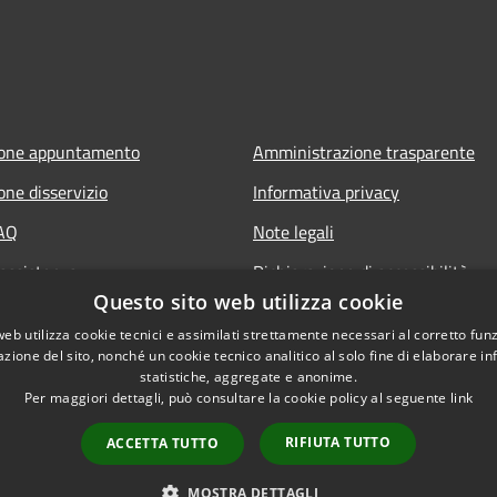
ione appuntamento
Amministrazione trasparente
one disservizio
Informativa privacy
FAQ
Note legali
 assistenza
Dichiarazione di accessibilità
Questo sito web utilizza cookie
web utilizza cookie tecnici e assimilati strettamente necessari al corretto fu
azione del sito, nonché un cookie tecnico analitico al solo fine di elaborare i
statistiche, aggregate e anonime.
Per maggiori dettagli, può consultare la cookie policy al seguente
link
RIFIUTA TUTTO
ACCETTA TUTTO
l sito
Copyright © 2026 • Comune di
MOSTRA DETTAGLI