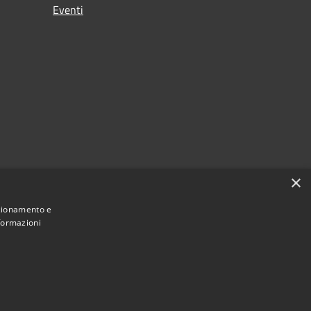
Eventi
×
nzionamento e
nformazioni
Municipium
Accesso redazione
 Andretta • Powered by
•